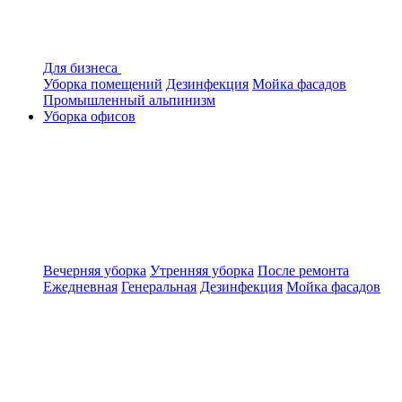
Для бизнеса
Уборка помещений
Дезинфекция
Мойка фасадов
Промышленный альпинизм
Уборка офисов
Вечерняя уборка
Утренняя уборка
После ремонта
Ежедневная
Генеральная
Дезинфекция
Мойка фасадов