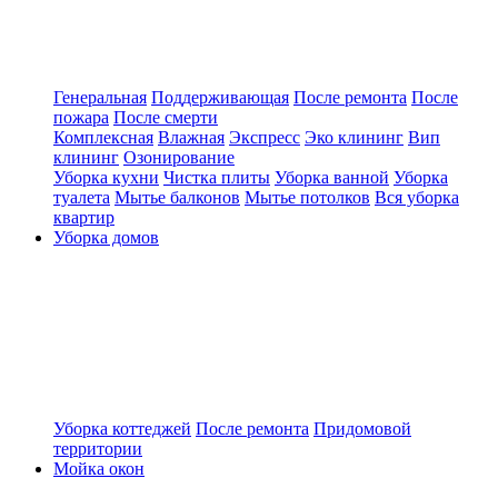
Генеральная
Поддерживающая
После ремонта
После
пожара
После смерти
Комплексная
Влажная
Экспресс
Эко клининг
Вип
клининг
Озонирование
Уборка кухни
Чистка плиты
Уборка ванной
Уборка
туалета
Мытье балконов
Мытье потолков
Вся уборка
квартир
Уборка домов
Уборка коттеджей
После ремонта
Придомовой
территории
Мойка окон