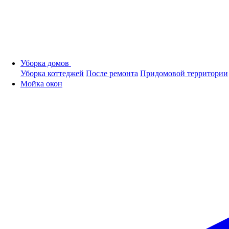
Уборка домов
Уборка коттеджей
После ремонта
Придомовой территории
Мойка окон