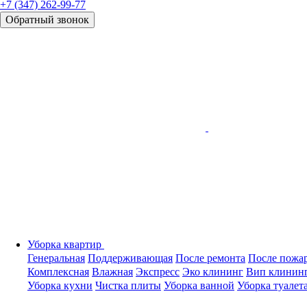
+7 (347) 262-99-77
Обратный звонок
Уборка квартир
Генеральная
Поддерживающая
После ремонта
После пожа
Комплексная
Влажная
Экспресс
Эко клининг
Вип клинин
Уборка кухни
Чистка плиты
Уборка ванной
Уборка туалет