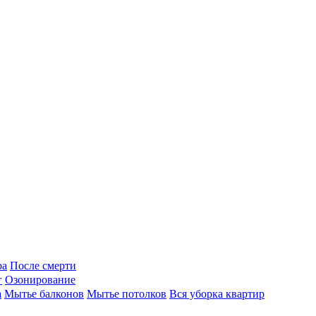
ра
После смерти
г
Озонирование
а
Мытье балконов
Мытье потолков
Вся уборка квартир